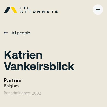
All people
Katrien
Vankeirsbilck
Partner
Belgium
Bar admittance
2002