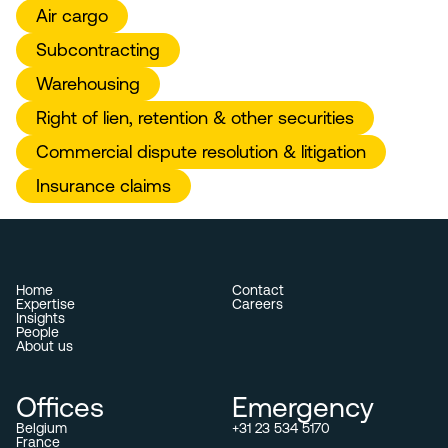
Air cargo
Subcontracting
Warehousing
Right of lien, retention & other securities
Commercial dispute resolution & litigation
Insurance claims
Home
Contact
Expertise
Careers
Insights
People
About us
Offices
Emergency
Belgium
+31 23 534 5170
France