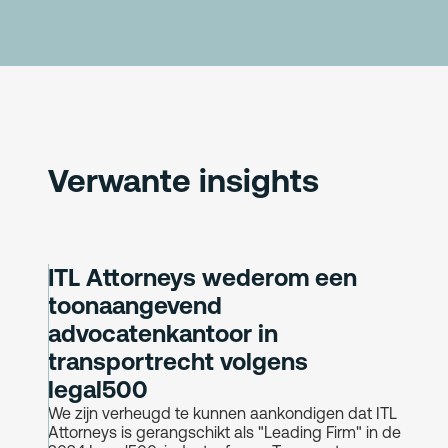
Verwante insights
ITL Attorneys wederom een
toonaangevend
advocatenkantoor in
transportrecht volgens
legal500
We zijn verheugd te kunnen aankondigen dat ITL
Attorneys is gerangschikt als "Leading Firm" in de