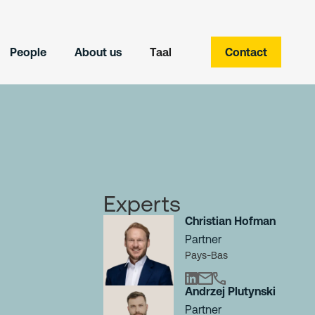
People
About us
Taal
Contact
Experts
Christian Hofman
Partner
Pays-Bas
Andrzej Plutynski
Partner