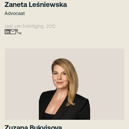
Zaneta Leśniewska
Advocaat
Jaar van beëdiging
2012
Zuzana Bukvisova