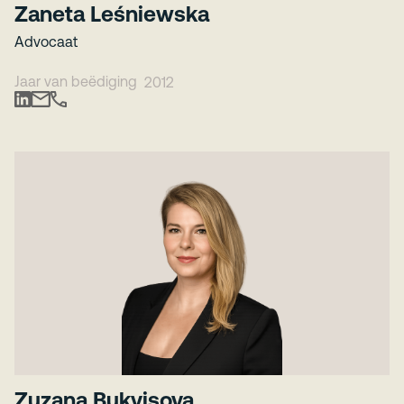
Zaneta Leśniewska
Advocaat
Jaar van beëdiging
2012
Zuzana Bukvisova